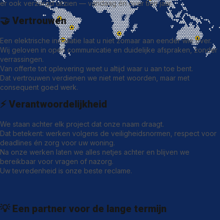
er ook verzorgd uitzien — vandaag én over tien jaar.
🤝
Vertrouwen
Een elektrische installatie laat u niet zomaar aan eender wie over.
Wij geloven in open communicatie en duidelijke afspraken, zonder
verrassingen.
Van offerte tot oplevering weet u altijd waar u aan toe bent.
Dat vertrouwen verdienen we niet met woorden, maar met
consequent goed werk.
⚡
Verantwoordelijkheid
We staan achter elk project dat onze naam draagt.
Dat betekent: werken volgens de veiligheidsnormen, respect voor
deadlines én zorg voor uw woning.
Na onze werken laten we alles netjes achter en blijven we
bereikbaar voor vragen of nazorg.
Uw tevredenheid is onze beste reclame.
💡
Een partner voor de lange termijn