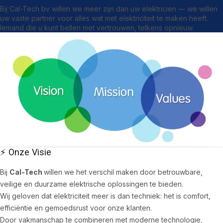
Bij Cal-Tech bv willen we meer zijn dan uw elektricien — we willen
uw vaste partner voor alles wat met elektriciteit te maken heeft.
Iemand die u kunt bellen met vertrouwen, telkens opnieuw.
⚡ Onze Visie
Bij
Cal-Tech
willen we het verschil maken door betrouwbare,
veilige en duurzame elektrische oplossingen te bieden.
Wij geloven dat elektriciteit meer is dan techniek: het is comfort,
efficiëntie en gemoedsrust voor onze klanten.
Door vakmanschap te combineren met moderne technologie,