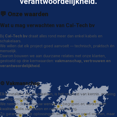
verantwoordelijkheid.
💬
Onze waarden
Wat u mag verwachten van Cal-Tech bv
Bij
Cal-Tech bv
draait alles rond meer dan enkel kabels en
schakelaars.
We willen dat elk project goed aanvoelt — technisch, praktisch én
menselijk.
Daarom bouwen we aan duurzame relaties met onze klanten,
gestoeld op drie kernwaarden:
vakmanschap, vertrouwen en
verantwoordelijkheid
.
⚙️
Vakmanschap
Elke installatie die we plaatsen, is het resultaat van kennis, ervaring
en oog voor detail.
We nemen de tijd om uw wensen te begrijpen en werken met
kwaliteitsvolle materialen en nette afwerking.
Zo garanderen we oplossingen die niet alleen goed werken, maar