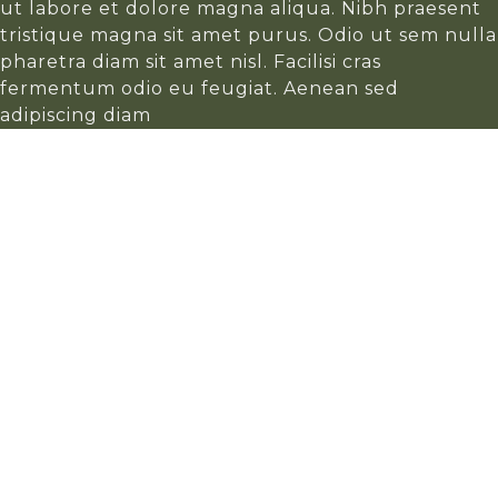
ut labore et dolore magna aliqua. Nibh praesent
tristique magna sit amet purus. Odio ut sem nulla
pharetra diam sit amet nisl. Facilisi cras
fermentum odio eu feugiat. Aenean sed
adipiscing diam